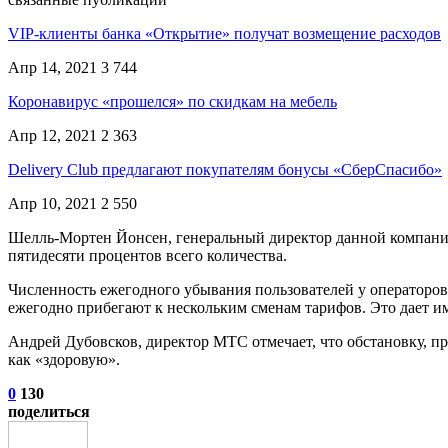
VIP-клиенты банка «Открытие» получат возмещение расходов
Апр 14, 2021
3 744
Коронавирус «прошелся» по скидкам на мебель
Апр 12, 2021
2 363
Delivery Club предлагают покупателям бонусы «СберСпасибо»
Апр 10, 2021
2 550
Шелль-Мортен Йонсен, генеральный директор данной компании, 
пятидесяти процентов всего количества.
Численность ежегодного убывания пользователей у операторо
ежегодно прибегают к нескольким сменам тарифов. Это дает и
Андрей Дубовсков, директор МТС отмечает, что обстановку, пр
как «здоровую».
0
130
поделиться