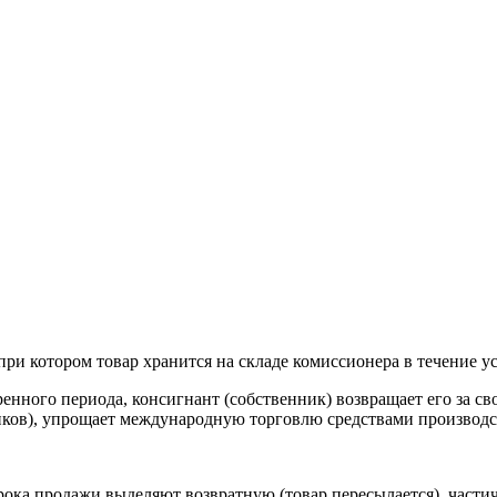
и котором товар хранится на складе комиссионера в течение ус
ренного периода, консигнант (собственник) возвращает его за с
нков), упрощает международную торговлю средствами производс
рока продажи выделяют возвратную (товар пересылается), частич