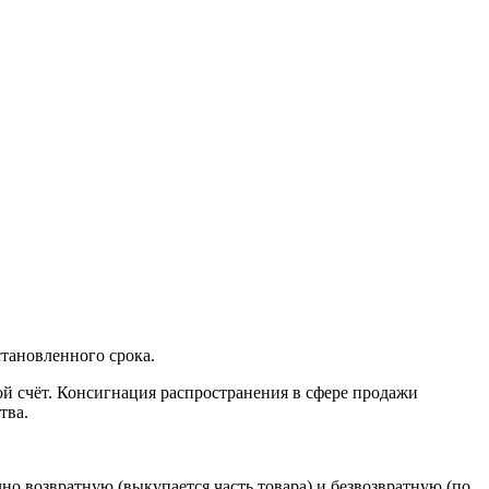
тановленного срока.
вой счёт. Консигнация распространения в сфере продажи
тва.
но возвратную (выкупается часть товара) и безвозвратную (по