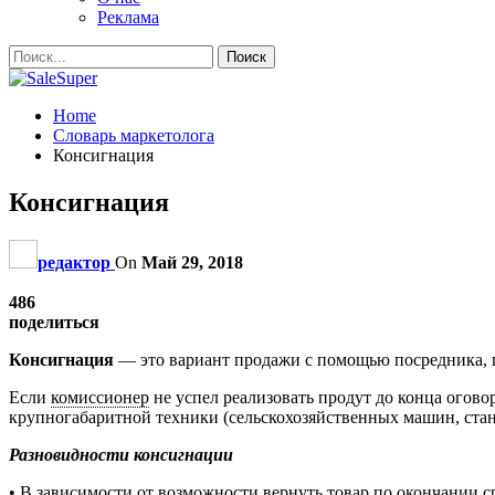
Реклама
Home
Словарь маркетолога
Консигнация
Консигнация
редактор
On
Май 29, 2018
486
поделиться
Консигнация
— это вариант продажи с помощью посредника, пр
Если
комиссионер
не успел реализовать продут до конца огово
крупногабаритной техники (сельскохозяйственных машин, ста
Разновидности консигнации
• В зависимости от возможности вернуть товар по окончании с