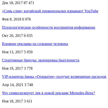
Дек 18, 2017
87 471
«Семь слив» китайской провинциалки взрывают YouTube
Фев 8, 2018
6 976
Психологические особенности восприятия информации
Окт 26, 2017
6 635
Влияние рекламы на сознание человека
Ноя 13, 2017
5 059
Спортивные бренды: экипировка биатлониста
Ноя 19, 2017
3 778
VIP-клиенты банка «Открытие» получат возмещение расходов
Апр 14, 2021
3 748
Что символизирует лев в новой рекламе Mersedes-Benz?
Ноя 18, 2017
3 611