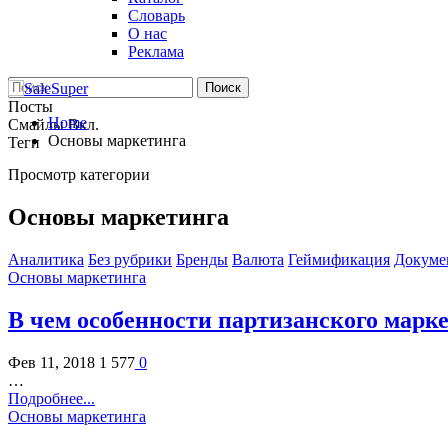
Словарь
О нас
Реклама
Посты
Home
Смайлы Вкл.
Основы маркетинга
Теги
Просмотр категории
Основы маркетинга
Аналитика
Без рубрики
Бренды
Валюта
Геймификация
Докуме
Основы маркетинга
В чем особенности партизанского марк
Фев 11, 2018
1 577
0
…
Подробнее...
Основы маркетинга