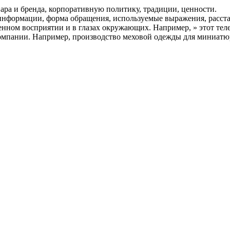
вара и бренда, корпоративную политику, традиции, ценности.
 информации, форма обращения, используемые выражения, расст
енном восприятии и в глазах окружающих. Например, » этот тел
омпании. Например, производство меховой одежды для миниатю