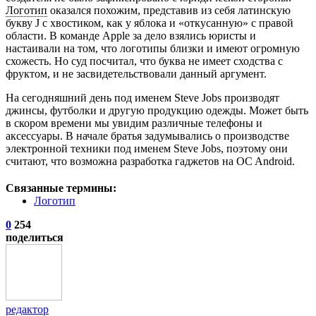
Логотип
оказался похожим, представив из себя латинскую
букву J с хвостиком, как у яблока и «откусанную» с правой
области. В команде Apple за дело взялись юристы и
настаивали на том, что логотипы близки и имеют огромную
схожесть. Но суд посчитал, что буква не имеет сходства с
фруктом, и не засвидетельствовали данный аргумент.
На сегодняшний день под именем Steve Jobs производят
джинсы, футболки и другую продукцию одежды. Может быть
в скором времени мы увидим различные телефоны и
аксессуары. В начале братья задумывались о производстве
электронной техники под именем Steve Jobs, поэтому они
считают, что возможна разработка гаджетов на OC Android.
Связанные термины:
Логотип
0
254
поделиться
редактор