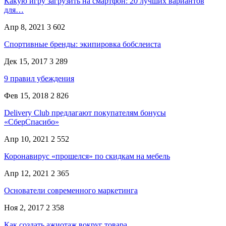
Какую игру загрузить на смартфон: 20 лучших вариантов
для…
Апр 8, 2021
3 602
Спортивные бренды: экипировка бобслеиста
Дек 15, 2017
3 289
9 правил убеждения
Фев 15, 2018
2 826
Delivery Club предлагают покупателям бонусы
«СберСпасибо»
Апр 10, 2021
2 552
Коронавирус «прошелся» по скидкам на мебель
Апр 12, 2021
2 365
Основатели современного маркетинга
Ноя 2, 2017
2 358
Как создать ажиотаж вокруг товара