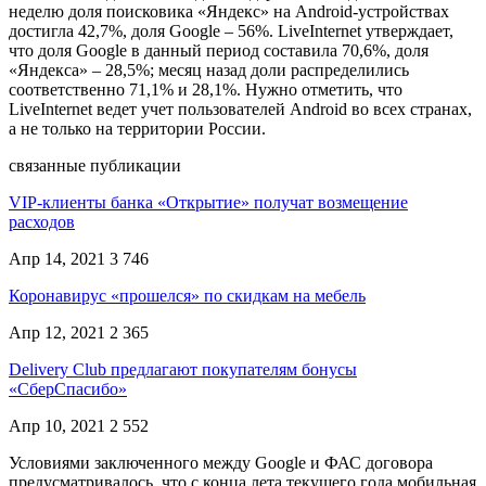
неделю доля поисковика «Яндекс» на Android-устройствах
достигла 42,7%, доля Google – 56%. LiveInternet утверждает,
что доля Google в данный период составила 70,6%, доля
«Яндекса» – 28,5%; месяц назад доли распределились
соответственно 71,1% и 28,1%. Нужно отметить, что
LiveInternet ведет учет пользователей Android во всех странах,
а не только на территории России.
связанные публикации
VIP-клиенты банка «Открытие» получат возмещение
расходов
Апр 14, 2021
3 746
Коронавирус «прошелся» по скидкам на мебель
Апр 12, 2021
2 365
Delivery Club предлагают покупателям бонусы
«СберСпасибо»
Апр 10, 2021
2 552
Условиями заключенного между Google и ФАС договора
предусматривалось, что с конца лета текущего года мобильная