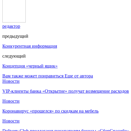
редактор
предыдущий
Конкурентная информация
следующий
Концепция «черный ящик»
Вам также может понравиться
Еще от автора
Новости
VIP-клиенты банка «Открытие» получат возмещение расходов
Новости
Коронавирус «прошелся» по скидкам на мебель
Новости
Delivery Club предлагают покупателям бонусы «СберСпасибо»