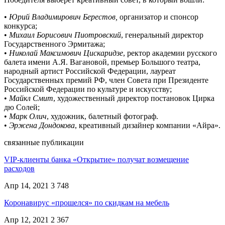
•
Юрий Владимирович Берестов,
организатор и спонсор
конкурса;
•
Михаил Борисович Пиотровский
, генеральный директор
Государственного Эрмитажа;
•
Николай Максимович Цискаридзе
, ректор академии русского
балета имени А.Я. Вагановой, премьер Большого театра,
народный артист Российской Федерации, лауреат
Государственных премий РФ, член Совета при Президенте
Российской Федерации по культуре и искусству;
•
Майкл Смит
, художественный директор постановок Цирка
дю Солей;
•
Марк Олич
, художник, балетный фотограф.
•
Эржена Дондокова
, креативный дизайнер компании «Айра».
связанные публикации
VIP-клиенты банка «Открытие» получат возмещение
расходов
Апр 14, 2021
3 748
Коронавирус «прошелся» по скидкам на мебель
Апр 12, 2021
2 367