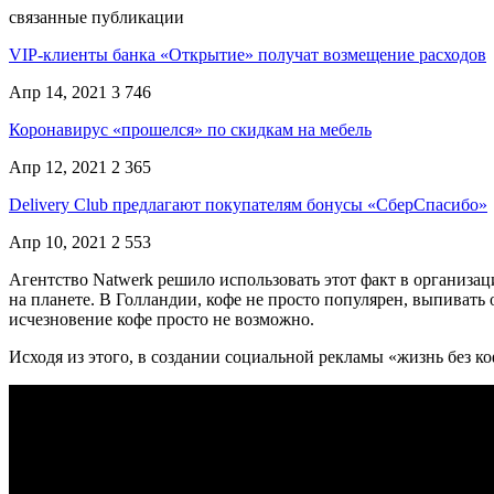
связанные публикации
VIP-клиенты банка «Открытие» получат возмещение расходов
Апр 14, 2021
3 746
Коронавирус «прошелся» по скидкам на мебель
Апр 12, 2021
2 365
Delivery Club предлагают покупателям бонусы «СберСпасибо»
Апр 10, 2021
2 553
Агентство Natwerk решило использовать этот факт в организа
на планете. В Голландии, кофе не просто популярен, выпивать 
исчезновение кофе просто не возможно.
Исходя из этого, в создании социальной рекламы «жизнь без 