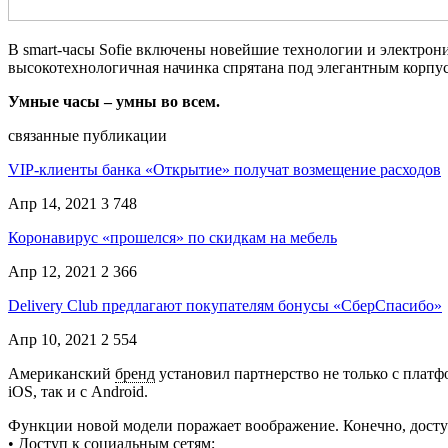
В smart-часы Sofie включены новейшие технологии и электрон
высокотехнологичная начинка спрятана под элегантным корпусо
Умные часы – умны во всем.
связанные публикации
VIP-клиенты банка «Открытие» получат возмещение расходов
Апр 14, 2021
3 748
Коронавирус «прошелся» по скидкам на мебель
Апр 12, 2021
2 366
Delivery Club предлагают покупателям бонусы «СберСпасибо»
Апр 10, 2021
2 554
Американский
бренд
установил партнерство не только с платфо
iOS, так и с Android.
Функции новой модели поражает воображение. Конечно, доступ
• Доступ к социальным сетям;