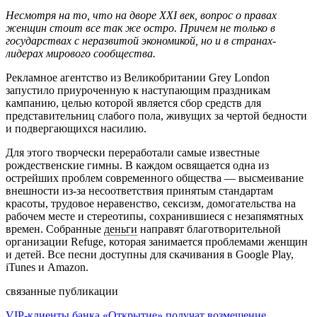
Несмотря на то, что на дворе XXI век, вопрос о правах
женщин стоит все так же остро. Причем не только в
государствах с неразвитой экономикой, но и в странах-
лидерах мирового сообщества.
Рекламное агентство из Великобритании Grey London
запустило приуроченную к наступающим праздникам
кампанию, целью которой является сбор средств для
представительниц слабого пола, живущих за чертой бедности
и подвергающихся насилию.
Для этого творчески переработали самые известные
рождественские гимны. В каждом освящается одна из
острейших проблем современного общества — высмеивание
внешности из-за несоответствия принятым стандартам
красоты, трудовое неравенство, сексизм, домогательства на
рабочем месте и стереотипы, сохранившиеся с незапямятных
времен. Собранные
деньги
направят благотворительной
организации Refuge, которая занимается проблемами женщин
и детей. Все песни доступны для скачивания в Google Play,
iTunes и Amazon.
связанные публикации
VIP-клиенты банка «Открытие» получат возмещение