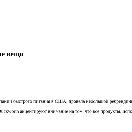
ые вещи
омпаний быстрого питания в США, провела небольшой ребрендинг
 Duckworth акцентируют
внимание
на том, что все продукты, ис