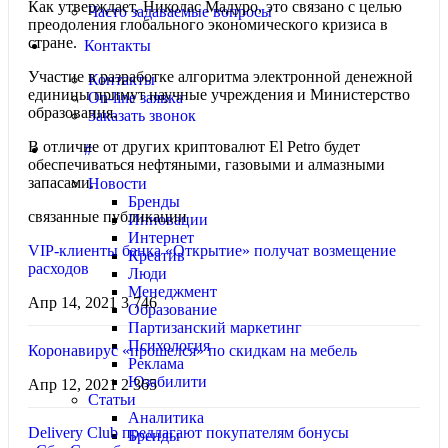
Как утверждает, Николас Мадуро, это связано с целью
Часто задаваемые вопросы
преодоления глобального экономического кризиса в
стране.
Контакты
Участие в разработке алгоритма электронной денежной
Контакты
единицы примут научные учреждения и Министерство
On-line заявка
образования.
Заказать звонок
В отличие от других криптовалют El Petro будет
#
обеспечиваться нефтяными, газовыми и алмазными
запасами.
Новости
Бренды
связанные публикации
Инновации
Интернет
VIP-клиенты банка «Открытие» получат возмещение
Креатив
расходов
Люди
Менеджмент
Апр 14, 2021
3 746
Образование
Партизанский маркетинг
Психология
Коронавирус «прошелся» по скидкам на мебель
Реклама
Юзабилити
Апр 12, 2021
2 365
Статьи
Аналитика
Delivery Club предлагают покупателям бонусы
Бренды