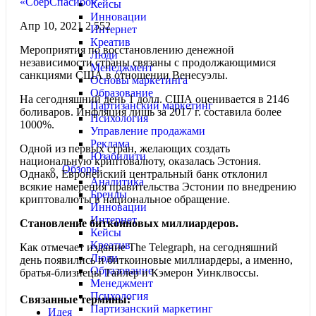
«СберСпасибо»
Кейсы
Инновации
Апр 10, 2021
2 552
Интернет
Креатив
Мероприятия по восстановлению денежной
Люди
независимости страны связаны с продолжающимися
Менеджмент
санкциями США в отношении Венесуэлы.
Основы маркетинга
Образование
На сегодняшний день 1 долл. США оценивается в 2146
Партизанский маркетинг
боливаров. Инфляция лишь за 2017 г. составила более
Психология
1000%.
Управление продажами
Реклама
Одной из первых стран, желающих создать
Юзабилити
национальную криптовалюту, оказалась Эстония.
Обзоры
Однако, Европейский центральный банк отклонил
Аналитика
всякие намерения правительства Эстонии по внедрению
Бренды
криптовалюты в национальное обращение.
Инновации
Интернет
Становление биткоиновых миллиардеров.
Кейсы
Креатив
Как отмечает издание The Telegraph, на сегодняшний
Люди
день появились и биткоиновые миллиардеры, а именно,
Образование
братья-близнецы Тайлер и Кэмерон Уинклвоссы.
Менеджмент
Психология
Связанные термины:
Партизанский маркетинг
Идея