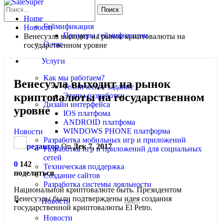
Геймификация
Home
Геймификация
Новости
Примеры геймификации
Венесуэла выходит на рынок криптовалюты на
О нас
государственном уровне
Услуги
Как мы работаем?
Венесуэла выходит на рынок
Техническое задание
криптовалюты на государственном
Этапы разработки
Дизайн интерфейса
уровне
IOS платфома
ANDROID платфома
WINDOWS PHONE платформа
Новости
Разработка мобильных игр и приложений
редактор
On
Дек 7, 2017
Разработка игр и приложений для социальных
сетей
0
142
Техническая поддержка
поделиться
Создание сайтов
Разработка системы лояльности
Национальной криптовалюте быть. Президентом
Венесуэлы были подтверждены
идея
создания
Новости
государственной криптовалюты El Petro.
Новости