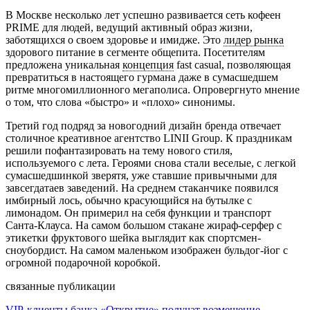
В Москве несколько лет успешно развивается сеть кофеен
PRIME для людей, ведущий активный образ жизни,
заботящихся о своем здоровье и имидже. Это
лидер рынка
здорового питание в сегменте общепита. Посетителям
предложена уникальная
концепция
fast casual, позволяющая
превратиться в настоящего гурмана даже в сумасшедшем
ритме многомиллионного мегаполиса. Опровергнуто мнение
о том, что слова «быстро» и «плохо» синонимы.
Третий год подряд за новогодний дизайн бренда отвечает
столичное креативное агентство LINII Group. К праздникам
решили пофантазировать на тему нового стиля,
используемого с лета. Героями снова стали веселые, с легкой
сумасшедшинкой зверятя, уже ставшие привычными для
завсегдатаев заведений. На среднем стаканчике появился
имбирный лось, обычно красующийся на бутылке с
лимонадом. Он примерил на себя функции и транспорт
Санта-Клауса. На самом большом стакане жираф-серфер с
этикетки фруктового шейка выглядит как спортсмен-
сноубордист. На самом маленьком изображен бульдог-йог с
огромной подарочной коробкой.
связанные публикации
VIP-клиенты банка «Открытие» получат возмещение