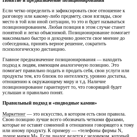
Понятие и предназначение позиционирования
Если четко определить и зафиксировать свое отношение к
разговору или какому-либо предмету, свои взгляды, свое
место в той или иной ситуации, то это и будет называться
позиционированием. Любая позиция в этом случае станет
понятной и легко объяснимой. Позиционирование помогает
максимально быстро и доходчиво донести свое мнение до
собеседника, принять верное решение, сократить
психологическую дистанцию.
Главное предназначение позиционирования — находить
подход к людям, имеющим аналогичную позицию. Это
помогает правильно подать и продать себя, свои услуги или
продукты тем, кто близок по интеллекту, уровню достатка,
отношению к окружающему миру и т.д. Наличие
позиционирование гарантирует то, что говорящий будет
услышан и правильно понят.
Правильный подход и «подводные камни»
Маркетинг
— это искусство, в котором есть свои правила.
Свою позицию лучше всего обозначать четкими фразами,
которые не оставят сомнений в отношении говорящего к тому
или иному продукту. К примеру — «телефоны фирмы N,
лучше марки M». Если диалог ведется с человеком, который