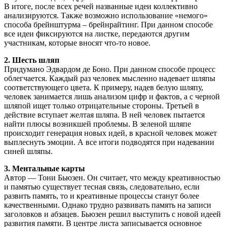
В итоге, после всех речей названные идеи коллективно
анализируются. Также возможно использование «немого»
способа брейнштурма – брейнрайтинг. При данном способе
все идеи фиксируются на листке, передаются другим
участникам, которые вносят что-то новое.
2. Шесть шляп
Придумано Эдвардом де Боно. При данном способе процесс
облегчается. Каждый раз человек мысленно надевает шляпы
соответствующего цвета. К примеру, надев белую шляпу,
человек занимается лишь анализом цифр и фактов, а с черной
шляпой ищет только отрицательные стороны. Третьей в
действие вступает желтая шляпа. В ней человек пытается
найти плюсы возникшей проблемы. В зеленой шляпе
происходит генерация новых идей, в красной человек может
выплеснуть эмоции. А все итоги подводятся при надевании
синей шляпы.
3. Ментальные карты
Автор — Тони Бьюзен. Он считает, что между креативностью
и памятью существует тесная связь, следовательно, если
развить память, то и креативные процессы станут более
качественными. Однако трудно развивать память на записи
заголовков и абзацев. Бьюзен решил выступить с новой идеей
развития памяти. В центре листа записывается основное