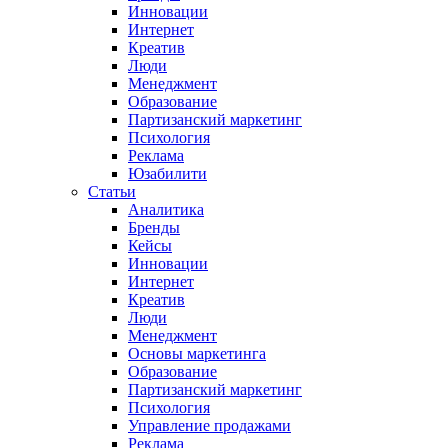
Инновации
Интернет
Креатив
Люди
Менеджмент
Образование
Партизанский маркетинг
Психология
Реклама
Юзабилити
Статьи
Аналитика
Бренды
Кейсы
Инновации
Интернет
Креатив
Люди
Менеджмент
Основы маркетинга
Образование
Партизанский маркетинг
Психология
Управление продажами
Реклама