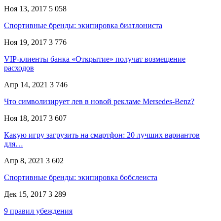
Ноя 13, 2017
5 058
Спортивные бренды: экипировка биатлониста
Ноя 19, 2017
3 776
VIP-клиенты банка «Открытие» получат возмещение
расходов
Апр 14, 2021
3 746
Что символизирует лев в новой рекламе Mersedes-Benz?
Ноя 18, 2017
3 607
Какую игру загрузить на смартфон: 20 лучших вариантов
для…
Апр 8, 2021
3 602
Спортивные бренды: экипировка бобслеиста
Дек 15, 2017
3 289
9 правил убеждения