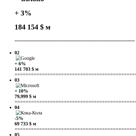
+ 3%
184 154 $ м
==================================================================
02
+ 6%
141 703 $ м
============================================
03
+ 10%
79,999 $ м
============================================
04
-5%
69 733 $ м
============================================
05