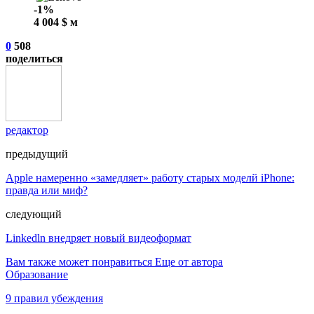
-1%
4 004 $ м
0
508
поделиться
редактор
предыдущий
Apple намеренно «замедляет» работу старых моделй iPhone:
правда или миф?
следующий
Linkedln внедряет новый видеоформат
Вам также может понравиться
Еще от автора
Образование
9 правил убеждения