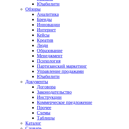
Юзабилити
Обзоры
Аналитика
Бренды
Инновации
Интернет
Кейсы
Креатив
Люди
Образование
Менеджмент
Психология
Партизанский маркетинг
Управление продажами
Юзабилити
Документы
Договора
Законодательство
Инструкции
Коммерческое предложение
Прочее
Схемы
Таблицы
Каталог
Словарь