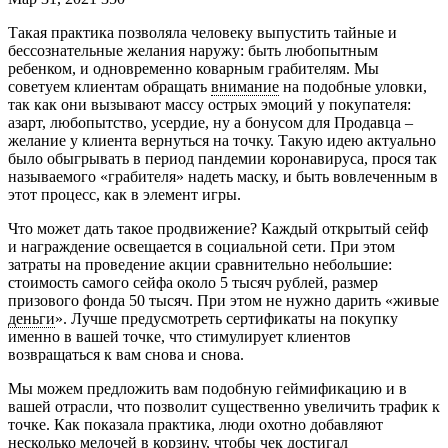
Такая практика позволяла человеку выпустить тайные и
бессознательные желания наружу: быть любопытным
ребенком, и одновременно коварным грабителям. Мы
советуем клиентам обращать
внимание
на подобные уловки,
так как они вызывают массу острых эмоций у покупателя:
азарт, любопытство, усердие, ну а бонусом для Продавца –
желание у клиента вернуться на точку. Такую идею актуально
было обыгрывать в период пандемии коронавируса, прося так
называемого «грабителя» надеть маску, и быть вовлеченным в
этот процесс, как в элемент игры.
Что может дать такое продвижение? Каждый открытый сейф
и награждение освещается в социальной сети. При этом
затраты на проведение акции сравнительно небольшие:
стоимость самого сейфа около 5 тысяч рублей, размер
призового фонда 50 тысяч. При этом не нужно дарить «живые
деньги
». Лучше предусмотреть сертификаты на покупку
именно в вашей точке, что стимулирует клиентов
возвращаться к вам снова и снова.
Мы можем предложить вам подобную геймификацию и в
вашей отрасли, что позволит существенно увеличить трафик к
точке. Как показала практика, люди охотно добавляют
несколько мелочей в корзину, чтобы чек достигал