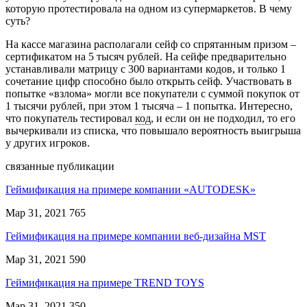
которую протестировала на одном из супермаркетов. В чему
суть?
На кассе магазина располагали сейф со спрятанным призом –
сертификатом на 5 тысяч рублей. На сейфе предварительно
устанавливали матрицу с 300 вариантами кодов, и только 1
сочетание цифр способно было открыть сейф. Участвовать в
попытке «взлома» могли все покупатели с суммой покупок от
1 тысячи рублей, при этом 1 тысяча – 1 попытка. Интересно,
что покупатель тестировал
код
, и если он не подходил, то его
вычеркивали из списка, что повышало вероятность выигрыша
у других игроков.
связанные публикации
Геймификация на примере компании «AUTODESK»
Мар 31, 2021
765
Геймификация на примере компании веб-дизайна MST
Мар 31, 2021
590
Геймификация на примере TREND TOYS
Мар 31, 2021
350