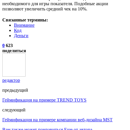
необходимого для игры показателя. Подобные акции
позволяют увеличить средний чек на 10%.
Связанные термины:
Внимание
Код
Деньги
0
623
поделиться
редактор
предыдущий
Геймификация на примере TREND TOYS
следующий
Геймификация на примере компании веб-дизайна MST
Вам также может понравиться
Еще от автора